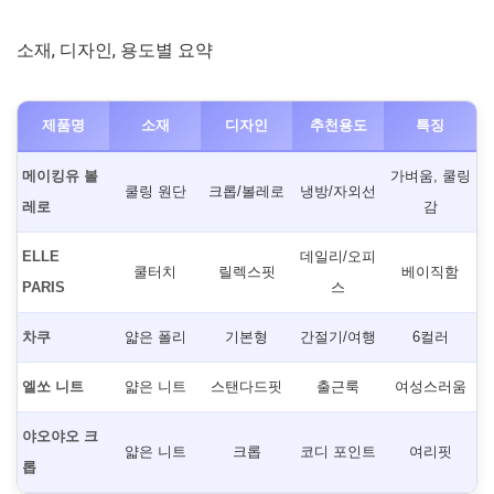
소재, 디자인, 용도별 요약
제품명
소재
디자인
추천용도
특징
메이킹유 볼
가벼움, 쿨링
쿨링 원단
크롭/볼레로
냉방/자외선
레로
감
ELLE
데일리/오피
쿨터치
릴렉스핏
베이직함
PARIS
스
차쿠
얇은 폴리
기본형
간절기/여행
6컬러
엘쏘 니트
얇은 니트
스탠다드핏
출근룩
여성스러움
야오야오 크
얇은 니트
크롭
코디 포인트
여리핏
롭