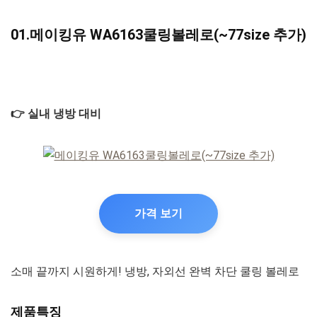
01.메이킹유 WA6163쿨링볼레로(~77size 추가)
👉 실내 냉방 대비
가격 보기
소매 끝까지 시원하게! 냉방, 자외선 완벽 차단 쿨링 볼레로
제품특징