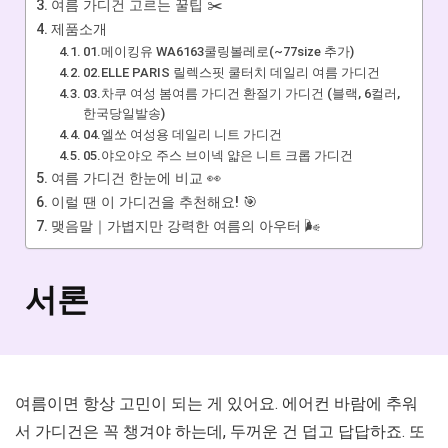
여름 가디건 고르는 꿀팁 ✂️
제품소개
01.메이킹유 WA6163쿨링볼레로(~77size 추가)
02.ELLE PARIS 릴렉스핏 쿨터치 데일리 여름 가디건
03.차쿠 여성 봄여름 가디건 환절기 가디건 (블랙, 6컬러,
한국당일발송)
04.엘쏘 여성용 데일리 니트 가디건
05.야오야오 주스 브이넥 얇은 니트 크롭 가디건
여름 가디건 한눈에 비교 👀
이럴 땐 이 가디건을 추천해요! 🎯
맺음말｜가볍지만 강력한 여름의 아우터 🌬️
서론
여름이면 항상 고민이 되는 게 있어요. 에어컨 바람에 추워
서 가디건은 꼭 챙겨야 하는데, 두꺼운 건 덥고 답답하죠. 또