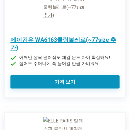
메이킹유 WA6163쿨링볼레로(~77size 추
가)
어깨만 살짝 덮어줘도 체감 온도 차이 확실해요!
접어도 주머니에 쏙 들어갈 만큼 가벼워요
가격 보기