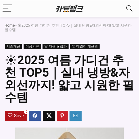
Home
-
☀️2025 여름 가디건 추천 TOP5｜실내 냉방&자외선까지! 얇고 시원한
필수템
시즌패션
여성의류
👗 패션 & 잡화
👚 데일리 패션템
☀️2025 여름 가디건 추
천 TOP5｜실내 냉방&자
외선까지! 얇고 시원한 필
수템
0
Save