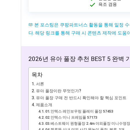
욕조 겸용
🫶 본 포스팅은 쿠팡파트너스 활동을 통해 일정 
다. 해당 링크를 통해 구매 시 콘텐츠 제작에 도움
2026년 유아 풀장 추천 BEST 5 완벽
목차
서론
유아 풀장이란 무엇인가?
유아 풀장 구매 전 반드시 확인해야 할 핵심 포인트
제품소개
01.인텍스 레인보우링 플레이 풀장 57453
02.인텍스 미니 프레임풀 57173
03.베스트웨이 원형풀장 2.4m 야외풀장 미니수영
04.젤루뚝 실내 야외 사각 물놀이 풀장, 블루, 1개