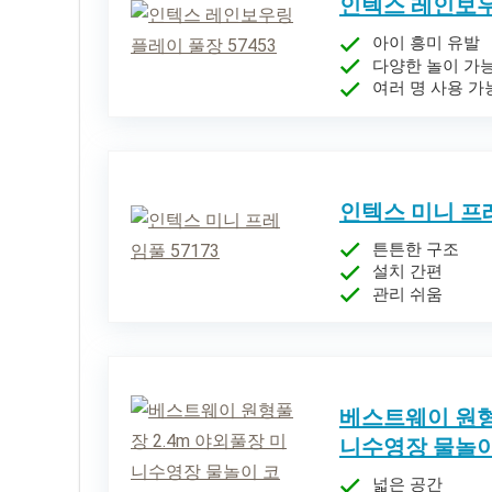
인텍스 레인보우링
아이 흥미 유발
다양한 놀이 가
여러 명 사용 가
인텍스 미니 프레
튼튼한 구조
설치 간편
관리 쉬움
베스트웨이 원형
니수영장 물놀
넓은 공간