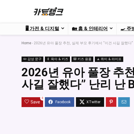
🖥️ 가전 & 디지털
🏡 홈 & 인테리어
🍳 주
Home
-
2026년 유아 풀장 추천, 실제 부모 후기에서 “이건 사길 잘했다” 난
✏️ 감성 문구
🍼 육아 & 키즈
🎒 키즈 용품
🧘 취미 & 라이프
2026년 유아 풀장 추
사길 잘했다” 난리 난 B
0
Save