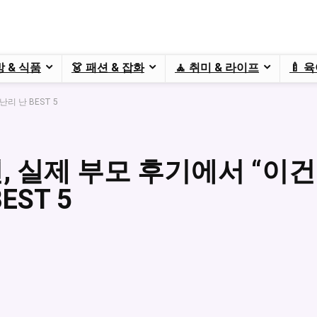
방 & 식품
👗 패션 & 잡화
🧘 취미 & 라이프
🍼 
리 난 BEST 5
천, 실제 부모 후기에서 “이건
EST 5