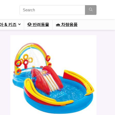
육아 & 키즈
🐶 반려동물
🚗 차량용품