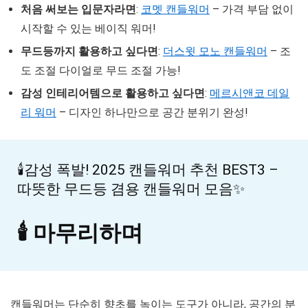
처음 써보는 입문자라면
:
코멧 캔들워머
– 가격 부담 없이
시작할 수 있는 베이직 워머!
무드등까지 활용하고 싶다면
:
더스윗 모노 캔들워머
– 조
도 조절 다이얼로 무드 조절 가능!
감성 인테리어템으로 활용하고 싶다면
:
메르시앤코 데일
리 워머
– 디자인 하나만으로 공간 분위기 완성!
🕯️감성 폭발! 2025 캔들워머 추천 BEST3 –
따뜻한 무드등 겸용 캔들워머 모음✨
🕯️ 마무리하며
캔들워머는 단순히 향초를 녹이는 도구가 아니라,
공간의 분