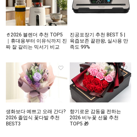
🥤2026 블렌더 추천 TOP5
진공포장기 추천 BEST 5 |
｜휴대용부터 이유식까지 진
육즙보존 끝판왕, 실사용 만
짜 잘 갈리는 믹서기 비교
족도 99%
생화보다 예쁘고 오래 간다?
향기로운 감동을 전하는
2026 졸업식 꽃다발 추천
2026 비누꽃 선물 추천
BEST3
TOP5 🎁