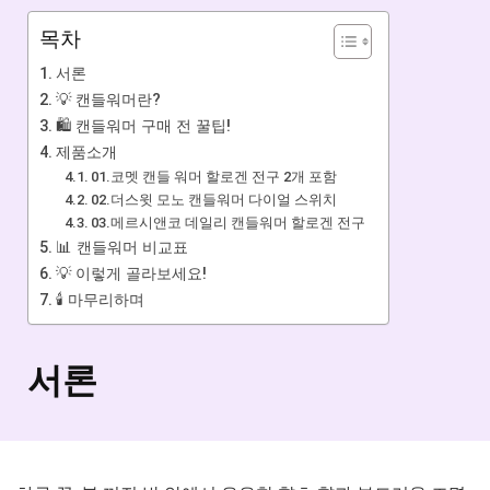
목차
서론
💡 캔들워머란?
🛍️ 캔들워머 구매 전 꿀팁!
제품소개
01.코멧 캔들 워머 할로겐 전구 2개 포함
02.더스윗 모노 캔들워머 다이얼 스위치
03.메르시앤코 데일리 캔들워머 할로겐 전구
📊 캔들워머 비교표
💡 이렇게 골라보세요!
🕯️ 마무리하며
서론