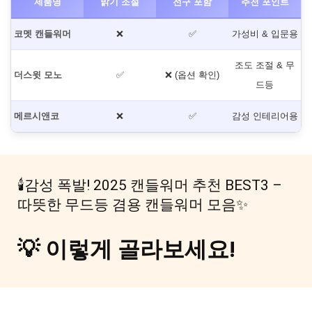
제품명
밝기 조절
전구 포함
추천 포인트
코멧 캔들워머
❌
✅
가성비 & 입문용
조도 조절 & 무
더스윗 모노
✅
❌ (옵션 확인)
드등
메르시앤코
❌
✅
감성 인테리어용
🕯️감성 폭발! 2025 캔들워머 추천 BEST3 –
따뜻한 무드등 겸용 캔들워머 모음✨
💡 이렇게 골라보세요!