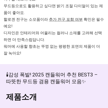
무드등으로도 활용하고 싶다면
밝기 조절 다이얼
이 있는 제
품이 좋아요.
할로겐 전구는 소모품이라
추가 전구 포함 여부
확인은 필수
예요!
디자인은 인테리어와 어울리는 컬러나 소재를 고려해 선택
하면 더 만족스럽답니다.
워머에 사용할 향초는
뚜껑 없는 평평한 표면의 제품
이 더
잘 녹아요!
🕯️감성 폭발! 2025 캔들워머 추천 BEST3 –
따뜻한 무드등 겸용 캔들워머 모음✨
제품소개