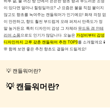
하루 끝, 불 꺼진 방 안에서 은은한 향초 향과 부드러운 조명
이 있다면 얼마나 힐링일까요? 🌙 요즘은 불을 직접 붙이지
않고도 향초를 녹여주는
캔들워머
가 인기예요! 화재 걱정 없
이 안전하고, 향도 훨씬 부드럽게 오래 퍼져서 만족도가 정
말 높거든요. 특히 디자인이 감성 그 자체라
무드등 겸 인테
리어 소품
으로도 인기가 많답니다. 오늘은
가성비부터 감성
디자인까지 고루 갖춘 캔들워머 추천 TOP3
를 소개할게요 🕯️
🌸 함께 보면 좋은 추천 향초도 곁들여 드릴게요!
💡 캔들워머란?
💡 캔들워머란?