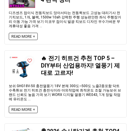
디즈센즈 접이식 전동킥보드 앉아서타는 전동퀵보드 고성능 대리기사 전
기킥보드, 1개, 블랙, 1500w 10ah 강력한 주행 성능편안한 좌식 주행장거
리 이동 가능 가격 보기 미코우 접이식 발광 킥보드 디자인 우수가벼운 무
게휴대성 좋음 가격 ...
READ MORE +
🔥 전기 히트건 추천 TOP 5 –
DIY부터 산업용까지! 열풍기 제
대로 고르자!
보쉬 GHG18V-50 충전열풍기 18V 본체 300도~500도 노즐2종포함 닥트
수축튜브 전기 히트건 충전식이라 야외작업에 최적온도 조절 가능보쉬 브
랜드 신뢰도 높음 가격 보기 WORX 디지털 열풍기 WE043, 1개 정밀 작업
에 유리온도 ...
READ MORE +