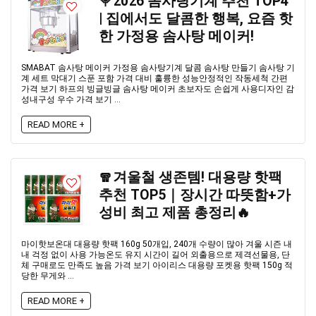
🍭2026 솜사탕기계 추천 TOP4
| 집에서도 달콤한 행복, 요즘 핫
한 가정용 솜사탕 메이커!
SMABAT 솜사탕 메이커 가정용 솜사탕기계 달콤 솜사탕 만들기 솜사탕 기
계 세트 막대기 스푼 포함 가격 대비 훌륭한 성능안정적인 작동세척 간편
가격 보기 하프의 빙글빙글 솜사탕 메이커 초보자도 손쉽게 사용디자인 감
성내구성 우수 가격 보기 ...
READ MORE +
🧣겨울철 생존템! 대용량 핫팩
추천 TOP5｜장시간 따뜻함+가
성비 최고 제품 총정리🔥
마이핫보온대 대용량 핫팩 160g 50개입, 240개 수량이 많아 겨울 시즌 내
내 걱정 없이 사용 가능온도 유지 시간이 길어 외출용으로 제격선물용, 단
체 구매로도 만족도 높음 가격 보기 아이리스 대용량 포켓용 핫팩 150g 적
당한 무게와 ...
READ MORE +