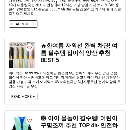
다봉산업 마이핫주머니난로90g 핫팩/ 군용핫팩 국산, 60개 손난로 추천
60개 대용량국산 제조라 안심최대 12시간 이상 발열 가격 보기 MIFAN 충
전식 양면발열 usb 손난로 5000mAh 3단 온도 조절작고 가벼워 휴대 간편
충전으로 재사용 ...
READ MORE +
🔥한여름 자외선 완벽 차단! 여
름 필수템 접이식 양산 추천
BEST 5
아머렉스 UV 99.9% 자외선차단 초경량 5단 접이식 미니 우산 양산 겸용
접이식 양산 + 커버포함 작고 가벼워 휴대성 최고강력한 자외선 차단우산
겸용 가능 가격 보기 아머렉스 UV자외선차단 3단자동우산 접이식 암막 우
양산 자동 3단 우산 ...
READ MORE +
🛟 아이 물놀이 필수템! 어린이
구명조끼 추천 TOP 4✨ 안전하