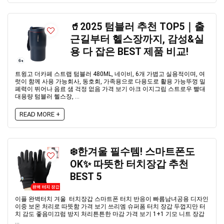
🥤2025 텀블러 추천 TOP5｜출
근길부터 헬스장까지, 감성&실
용 다 잡은 BEST 제품 비교!
트윙고 더카페 스트랩 텀블러 480ML, 네이비, 6개 가볍고 실용적이며, 여
럿이 함께 사용 가능회사, 동호회, 가족용으로 다용도로 활용 가능뚜껑 밀
폐력이 뛰어나 음료 샘 걱정 없음 가격 보기 아크 이지그립 스트로우 빨대
대용량 텀블러 헬스장, ...
READ MORE +
❄️한겨울 필수템! 스마트폰도
OK✨ 따뜻한 터치장갑 추천
BEST 5
이플 완벽터치 겨울 터치장갑 스마트폰 터치 반응이 빠름남녀공용 디자인
이중 보온 처리로 따뜻함 가격 보기 쓰리엠 슈퍼폼 터치 장갑 두껍지만 터
치 감도 좋음미끄럼 방지 처리튼튼한 마감 가격 보기 1+1 기모 니트 장갑
...