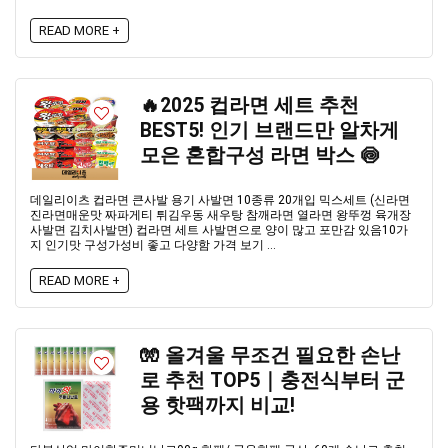
READ MORE +
🔥2025 컵라면 세트 추천
BEST5! 인기 브랜드만 알차게
모은 혼합구성 라면 박스 🍥
데일리이츠 컵라면 큰사발 용기 사발면 10종류 20개입 믹스세트 (신라면
진라면매운맛 짜파게티 튀김우동 새우탕 참깨라면 열라면 왕뚜껑 육개장
사발면 김치사발면) 컵라면 세트 사발면으로 양이 많고 포만감 있음10가
지 인기맛 구성가성비 좋고 다양함 가격 보기 ...
READ MORE +
🧤 올겨울 무조건 필요한 손난
로 추천 TOP5｜충전식부터 군
용 핫팩까지 비교!