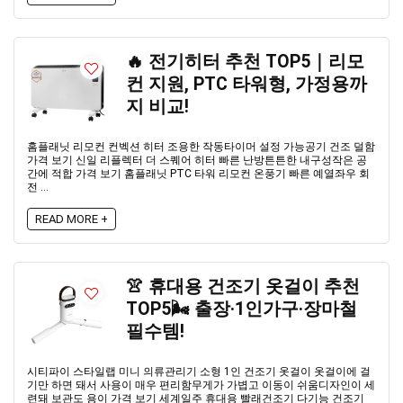
🔥 전기히터 추천 TOP5｜리모
컨 지원, PTC 타워형, 가정용까
지 비교!
홈플래닛 리모컨 컨벡션 히터 조용한 작동타이머 설정 가능공기 건조 덜함
가격 보기 신일 리플렉터 더 스퀘어 히터 빠른 난방튼튼한 내구성작은 공
간에 적합 가격 보기 홈플래닛 PTC 타워 리모컨 온풍기 빠른 예열좌우 회
전 ...
READ MORE +
👚 휴대용 건조기 옷걸이 추천
TOP5🌬️ 출장·1인가구·장마철
필수템!
시티파이 스타일랩 미니 의류관리기 소형 1인 건조기 옷걸이 옷걸이에 걸
기만 하면 돼서 사용이 매우 편리함무게가 가볍고 이동이 쉬움디자인이 세
련돼 보관도 용이 가격 보기 세계일주 휴대용 빨래건조기 다기능 건조기