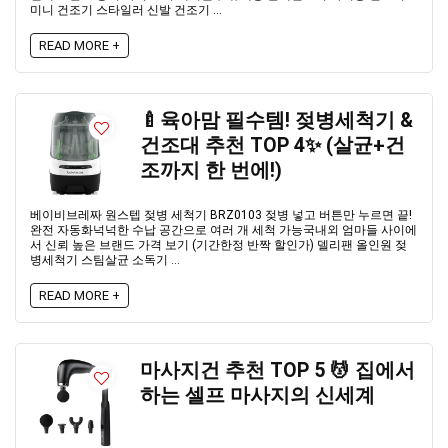
미니 건조기 스타일러 신발 건조기 ...
READ MORE +
🍼육아맘 필수템! 젖병세척기 &
건조대 추천 TOP 4✨ (살균+건
조까지 한 번에!)
베이비브레짜 원스텝 젖병 세척기 BRZ0103 젖병 넣고 버튼만 누르면 끝!
완전 자동화넉넉한 수납 공간으로 여러 개 세척 가능국내외 엄마들 사이에
서 신뢰 높은 브랜드 가격 보기 (기간한정 반짝 할인가) 델리팬 올인원 젖
병세척기 스팀살균 소독기 ...
READ MORE +
마사지건 추천 TOP 5 💆 집에서
하는 셀프 마사지의 신세계